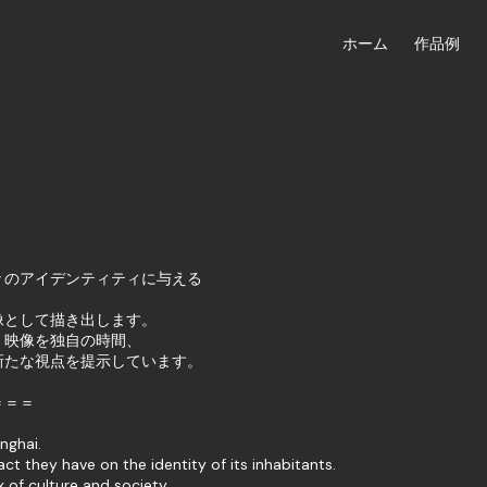
ホーム
作品例
々のアイデンティティに与える
像として描き出します。
・映像を独自の時間、
新たな視点を提示しています。
＝＝＝
nghai.
ct they have on the identity of its inhabitants.
 of culture and society.