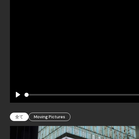
Play
全て
Moving Pictures