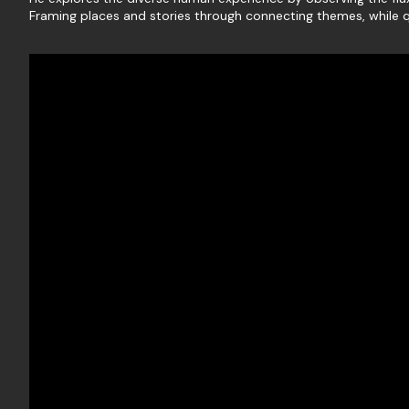
Framing places and stories through connecting themes, while qu