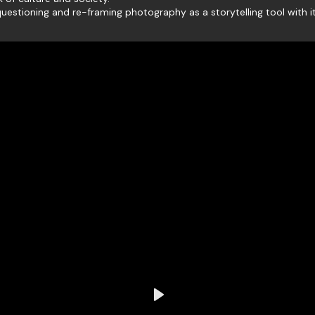
estioning and re-framing photography as a storytelling tool with it
Play