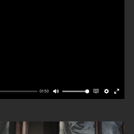
01:53
Mute
Enable
Settings
Enter
captions
fullscree